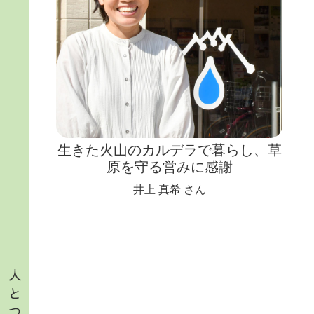
阿蘇へ
生きた火山のカルデラで暮らし、草
原を守る営みに感謝
井上 真希 さん